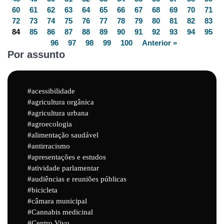
60
61
62
63
64
65
66
67
68
69
70
71
72
73
74
75
76
77
78
79
80
81
82
83
84
85
86
87
88
89
90
91
92
93
94
95
96
97
98
99
100
Anterior »
Por assunto
acessibilidade
agricultura orgânica
agricultura urbana
agroecologia
alimentação saudável
antirracismo
apresentações e estudos
atividade parlamentar
audiências e reuniões públicas
bicicleta
câmara municipal
Cannabis medicinal
Centro Vivo