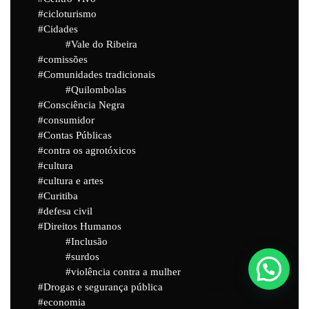
cicloturismo
Cidades
Vale do Ribeira
comissões
Comunidades tradicionais
Quilombolas
Consciência Negra
consumidor
Contas Públicas
contra os agrotóxicos
cultura
cultura e artes
Curitiba
defesa civil
Direitos Humanos
Inclusão
surdos
violência contra a mulher
Drogas e segurança pública
Powered by
Joinchat
economia