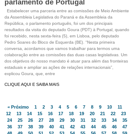
parlamento de Portugal
Estabelecer uma parceria entre as comissões de Meio Ambiente
da Assembleia Legislativa do Paraná e da Assembleia da
República, o parlamento português, foi um dos principais
resultados da visita do deputado Goura (PDT) à Portugal, quando
foi recebido, nesta sexta-feira (5), em Lisboa, pelo deputado
Pedro Soares do Bloco de Esquerda (BE). “Nesta primeira
conversa, acordamos que vamos trabalhar para termos uma
colaboração entre as comissões das duas casas legislativas. Um
dos objetivos do nosso mandato é atuar para além das fronteiras
estaduais e ampliar as ações de relações internacionais”,
explicou Goura, que, entre
CLIQUE AQUI E SAIBA MAIS
« Próximo
1
2
3
4
5
6
7
8
9
10
11
12
13
14
15
16
17
18
19
20
21
22
23
24
25
26
27
28
29
30
31
32
33
34
35
36
37
38
39
40
41
42
43
44
45
46
47
48
49
50
51
52
53
54
55
56
57
58
59