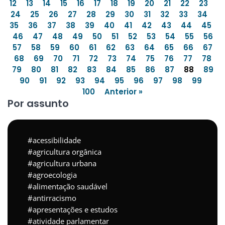
12
13
14
15
16
17
18
19
20
21
22
23
24
25
26
27
28
29
30
31
32
33
34
35
36
37
38
39
40
41
42
43
44
45
46
47
48
49
50
51
52
53
54
55
56
57
58
59
60
61
62
63
64
65
66
67
68
69
70
71
72
73
74
75
76
77
78
79
80
81
82
83
84
85
86
87
88
89
90
91
92
93
94
95
96
97
98
99
100
Anterior »
Por assunto
acessibilidade
agricultura orgânica
agricultura urbana
agroecologia
alimentação saudável
antirracismo
apresentações e estudos
atividade parlamentar