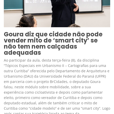
Goura diz que cidade não pode
vender mito de ‘smart city’ se
não tem nem calçadas
adequadas
Ao participar da aula, desta terça-feira (8), da disciplina
“Tópicos Especiais em Urbanismo II – Cartografias para uma
outra Curitiba” oferecida pelo Departamento de Arquitetura e
Urbanismo (DAU) da Universidade Federal do Paraná (UFPR)
em parceria com o projeto BrCidades, o deputado Goura
falou, neste módulo sobre mobilidade, sobre a sua
experiência como cicloativista e depois como parlamentar
eleito, primeiro como vereador de Curitiba e depois como
deputado estadual, além de também criticar o mito de
Curitiba como “cidade modelo” e de ser uma “smart city”. Logo
após contar sua trajetória ligada ao tema da