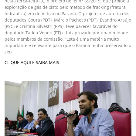
nesta terça-feira (9), o projeto de lei n° 65/2019, que proíbe a
exploração de gás de xisto pelo método de fracking (fratura
hidráulica) em definitivo no Paraná. O projeto, de autoria dos
deputados Goura (PDT), Márcio Pacheco (PDT), Evandro Araújo
(PSC) e Cristina Silvestri (PPS), teve parecer favorável do
deputado Tadeu Veneri (PT) e foi aprovado por unanimidade
pelos membros da comissão. “Esta é uma matéria muito
importante e relevante para que o Paraná tenha preservado o
seu
CLIQUE AQUI E SAIBA MAIS