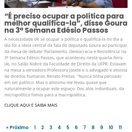
“É preciso ocupar a política para
melhor qualifica-la”, disse Goura
na 3ª Semana Edésio Passos
A necessidade de se ocupar a política e qualifica-la no dia a
dia foi a ideia central da fala do deputado Goura ao participar
da mesa de debate ‘Parlamento, Democracia e Resistência’ na
3ª Semana Edésio Passos, que aconteceu nesta quarta-feira
(4), no Salão Nobre da Faculdade de Direito da UFPR. Estavam
na mesa a vereadora Professora Josete e o advogado e ativista
de direitos humanos Renato Freitas. “Nunca tinha pensado
em ser político. Mas o ativismo me levou quase que
naturalmente a ocupar este espaço. Dos atos individuais, da
micropolítica fomos para a macropolítica,
CLIQUE AQUI E SAIBA MAIS
« Próximo
1
2
3
4
5
6
7
8
9
10
11