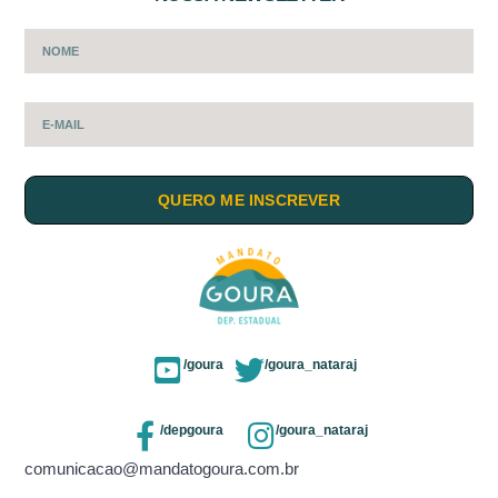
QUERO ME INSCREVER
/goura
/goura_nataraj
/depgoura
/goura_nataraj
comunicacao@mandatogoura.com.br