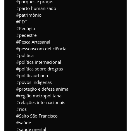
parques e praças
parto humanizado
patrimônio
PDT
Pedágio
pedestre
Pesca Artesanal
pessoascom deficiência
política
política internacional
política sobre drogras
políticaurbana
povos indígenas
proteção e defesa animal
região metropolitana
relações internacionais
rios
Salto São Francisco
saúde
saúde mental