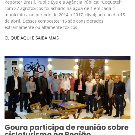
Repórter Brasil, Public Eye e a Agência Pública: “Coquetel”
com 27 agrotóxicos foi achado na água de 1 em cada 4
municípios, no período de 2014 a 2017, divulgada no dia 15
de abril. Desses compostos, 16 são considerados
extremamente ou altamente tóxicos
CLIQUE AQUI E SAIBA MAIS
Goura participa de reunião sobre
cicloturismo na Região