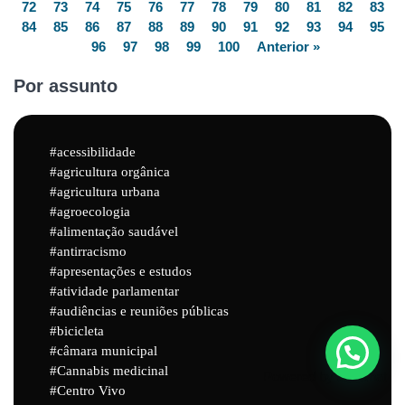
72
73
74
75
76
77
78
79
80
81
82
83
84
85
86
87
88
89
90
91
92
93
94
95
96
97
98
99
100
Anterior »
Por assunto
acessibilidade
agricultura orgânica
agricultura urbana
agroecologia
alimentação saudável
antirracismo
apresentações e estudos
atividade parlamentar
audiências e reuniões públicas
bicicleta
câmara municipal
Cannabis medicinal
Powered by
Joinchat
Centro Vivo