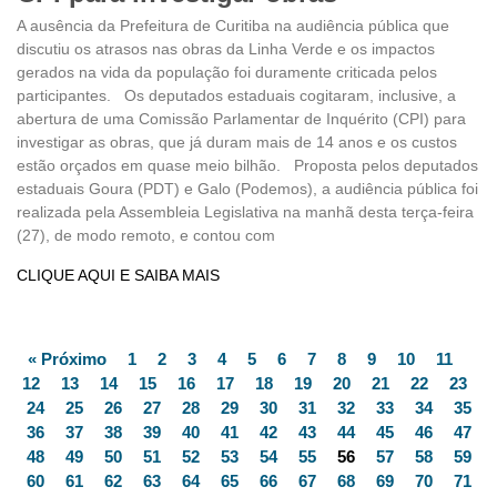
A ausência da Prefeitura de Curitiba na audiência pública que
discutiu os atrasos nas obras da Linha Verde e os impactos
gerados na vida da população foi duramente criticada pelos
participantes. Os deputados estaduais cogitaram, inclusive, a
abertura de uma Comissão Parlamentar de Inquérito (CPI) para
investigar as obras, que já duram mais de 14 anos e os custos
estão orçados em quase meio bilhão. Proposta pelos deputados
estaduais Goura (PDT) e Galo (Podemos), a audiência pública foi
realizada pela Assembleia Legislativa na manhã desta terça-feira
(27), de modo remoto, e contou com
CLIQUE AQUI E SAIBA MAIS
« Próximo
1
2
3
4
5
6
7
8
9
10
11
12
13
14
15
16
17
18
19
20
21
22
23
24
25
26
27
28
29
30
31
32
33
34
35
36
37
38
39
40
41
42
43
44
45
46
47
48
49
50
51
52
53
54
55
56
57
58
59
60
61
62
63
64
65
66
67
68
69
70
71