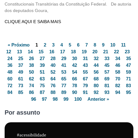
Constitucionais Transitórias da Constituição Federal. De autoria
dos deputados Goura,
CLIQUE AQUI E SAIBA MAIS
« Próximo
1
2
3
4
5
6
7
8
9
10
11
12
13
14
15
16
17
18
19
20
21
22
23
24
25
26
27
28
29
30
31
32
33
34
35
36
37
38
39
40
41
42
43
44
45
46
47
48
49
50
51
52
53
54
55
56
57
58
59
60
61
62
63
64
65
66
67
68
69
70
71
72
73
74
75
76
77
78
79
80
81
82
83
84
85
86
87
88
89
90
91
92
93
94
95
96
97
98
99
100
Anterior »
Por assunto
acessibilidade