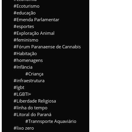
Ecoturismo
educação
Emenda Parlamentar
esportes
Exploração Animal
feminismo
Fórum Paranaense de Cannabis
Habitação
homenagens
Infância
Criança
infraestrutura
lgbt
LGBTI+
Liberdade Religiosa
linha do tempo
Litoral do Paraná
Trannsporte Aquaviário
lixo zero