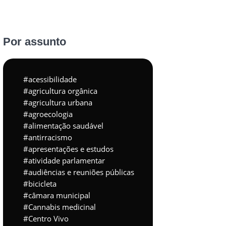
Por assunto
acessibilidade
agricultura orgânica
agricultura urbana
agroecologia
alimentação saudável
antirracismo
apresentações e estudos
atividade parlamentar
audiências e reuniões públicas
bicicleta
câmara municipal
Cannabis medicinal
Centro Vivo