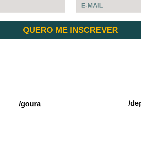
QUERO ME INSCREVER
/de
/goura