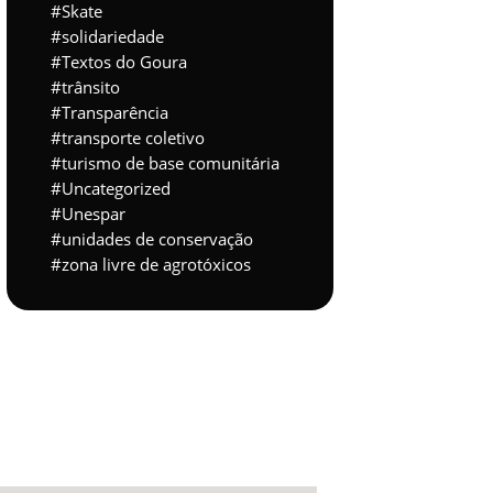
Skate
solidariedade
Textos do Goura
trânsito
Transparência
transporte coletivo
turismo de base comunitária
Uncategorized
Unespar
unidades de conservação
zona livre de agrotóxicos