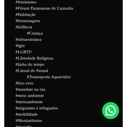
feminismo
Fórum Paranaense de Cannabis
Habitação
homenagens
Infância
Criança
infraestrutura
lgbt
LGBTI+
Liberdade Religiosa
linha do tempo
Litoral do Paraná
Trannsporte Aquaviário
lixo zero
mandato na rua
meio ambiente
meioambiente
migrantes e refugiados
mobilidade
Powered by
Joinchat
Montanhismo
moradia