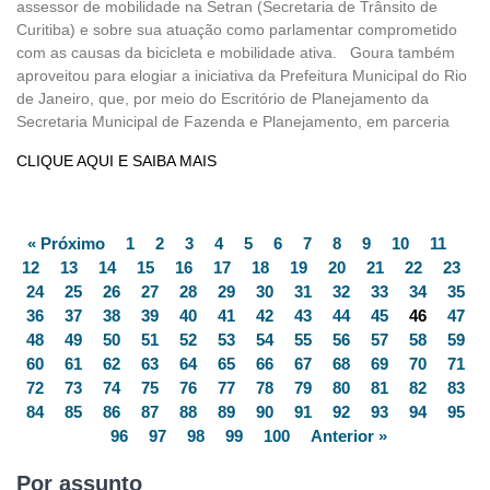
assessor de mobilidade na Setran (Secretaria de Trânsito de
Curitiba) e sobre sua atuação como parlamentar comprometido
com as causas da bicicleta e mobilidade ativa. Goura também
aproveitou para elogiar a iniciativa da Prefeitura Municipal do Rio
de Janeiro, que, por meio do Escritório de Planejamento da
Secretaria Municipal de Fazenda e Planejamento, em parceria
CLIQUE AQUI E SAIBA MAIS
« Próximo
1
2
3
4
5
6
7
8
9
10
11
12
13
14
15
16
17
18
19
20
21
22
23
24
25
26
27
28
29
30
31
32
33
34
35
36
37
38
39
40
41
42
43
44
45
46
47
48
49
50
51
52
53
54
55
56
57
58
59
60
61
62
63
64
65
66
67
68
69
70
71
72
73
74
75
76
77
78
79
80
81
82
83
84
85
86
87
88
89
90
91
92
93
94
95
96
97
98
99
100
Anterior »
Por assunto