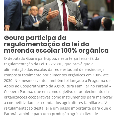
Goura participa da
regulamentação da lei da
merenda escolar 100% orgânica
O deputado Goura participou, nesta terça-feira (3), da
regulamentação da Lei 16.751/10, que prevê que a
alimentação das escolas da rede estadual de ensino seja
composta totalmente por alimentos orgânicos em 100% até
2030. No mesmo evento, também foi lançado o Programa de
Apoio ao Cooperativismo da Agricultura Familiar no Paraná –
Coopera Paraná, que em como objetivo o fortalecimento das
organizações cooperativas como instrumentos para melhorar
a competitividade e a renda dos agricultores familiares. “A
regulamentação desta lei é um passo importante para que o
Paraná caminhe para uma produção agrícola livre de