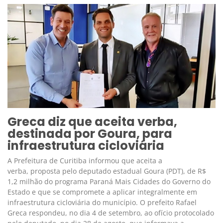
Greca diz que aceita verba,
destinada por Goura, para
infraestrutura cicloviária
A Prefeitura de Curitiba informou que aceita a
verba, proposta pelo deputado estadual Goura (PDT), de R$
1,2 milhão do programa Paraná Mais Cidades do Governo do
Estado e que se compromete a aplicar integralmente em
infraestrutura cicloviária do município. O prefeito Rafael
Greca respondeu, no dia 4 de setembro, ao ofício protocolado