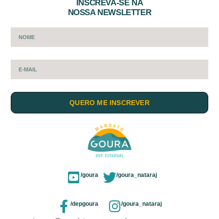
INSCREVA-SE NA
NOSSA NEWSLETTER
QUERO ME INSCREVER
/goura
/goura_nataraj
/depgoura
/goura_nataraj