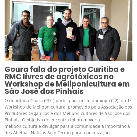
Goura fala do projeto Curitiba e
RMC livres de agrotóxicos no
Workshop de Meliponicultura em
São José dos Pinhais
O deputado Goura (PDT) participou, neste domingo (22), do 1º
Workshop de Meliponicultura, promovido pela Associação dos
Produtores Orgânicos e dos Meliponicultores de São José dos
Pinhais. O objetivo do encontro foi promover a
meliponicultura e divulgar para a comunidade a importância
das Abelhas Nativas Sem Ferrão para a polinização,