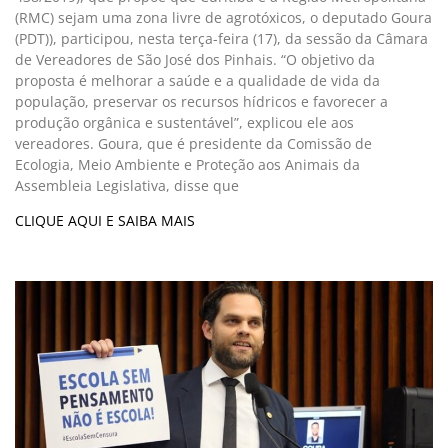
(RMC) sejam uma zona livre de agrotóxicos, o deputado Goura
(PDT)), participou, nesta terça-feira (17), da sessão da Câmara
de Vereadores de São José dos Pinhais. “O objetivo da
proposta é melhorar a saúde e a qualidade de vida da
população, preservar os recursos hídricos e favorecer a
produção orgânica e sustentável”, explicou ele aos
vereadores. Goura, que é presidente da Comissão de
Ecologia, Meio Ambiente e Proteção aos Animais da
Assembleia Legislativa, disse que
CLIQUE AQUI E SAIBA MAIS