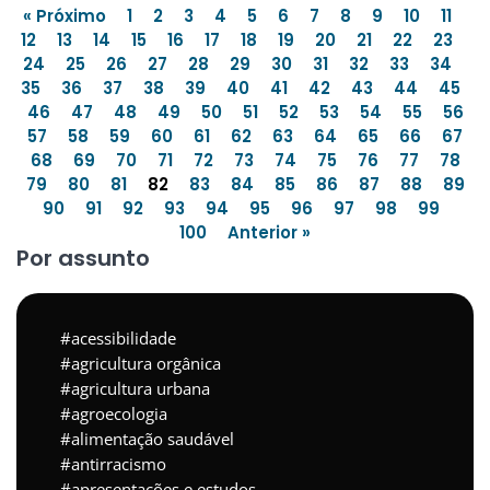
« Próximo
1
2
3
4
5
6
7
8
9
10
11
12
13
14
15
16
17
18
19
20
21
22
23
24
25
26
27
28
29
30
31
32
33
34
35
36
37
38
39
40
41
42
43
44
45
46
47
48
49
50
51
52
53
54
55
56
57
58
59
60
61
62
63
64
65
66
67
68
69
70
71
72
73
74
75
76
77
78
79
80
81
82
83
84
85
86
87
88
89
90
91
92
93
94
95
96
97
98
99
100
Anterior »
Por assunto
acessibilidade
agricultura orgânica
agricultura urbana
agroecologia
alimentação saudável
antirracismo
apresentações e estudos