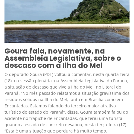
Goura fala, novamente, na
Assembleia Legislativa, sobre o
descaso com a Ilha do Mel
O deputado Goura (PDT) voltou a comentar, nesta quarta-feira
(18), na sessão plenária, na Assembleia Legislativa do Paraná,
a situação de descaso que vive a Ilha do Mel, no Litoral do
Paraná. “No mês passado relatamos a situação gravíssima dos
resíduos sólidos na Ilha do Mel, tanto em Brasília como em
Encantadas. Estamos falando do terceiro maior atrativo
turístico do estado do Paraná”, disse. Goura também falou do
acidente no trapiche de Encantadas, que feriu uma turista
quando a escada de concreto desabou, nesta terça-feira (17).
“Esta é uma situação que perdura há muito tempo.