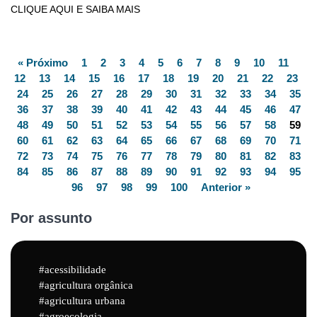
CLIQUE AQUI E SAIBA MAIS
« Próximo
1
2
3
4
5
6
7
8
9
10
11
12
13
14
15
16
17
18
19
20
21
22
23
24
25
26
27
28
29
30
31
32
33
34
35
36
37
38
39
40
41
42
43
44
45
46
47
48
49
50
51
52
53
54
55
56
57
58
59
60
61
62
63
64
65
66
67
68
69
70
71
72
73
74
75
76
77
78
79
80
81
82
83
84
85
86
87
88
89
90
91
92
93
94
95
96
97
98
99
100
Anterior »
Por assunto
acessibilidade
agricultura orgânica
agricultura urbana
agroecologia