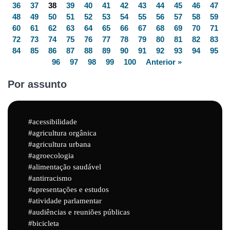
36
37
38
39
40
41
42
43
44
45
46
47
48
49
50
51
52
53
54
55
56
57
58
59
60
61
62
63
64
65
66
67
68
69
70
71
72
73
74
75
76
77
78
79
80
81
82
83
84
85
86
87
88
89
90
91
92
93
94
95
96
97
98
99
100
Anterior »
Por assunto
acessibilidade
agricultura orgânica
agricultura urbana
agroecologia
alimentação saudável
antirracismo
apresentações e estudos
atividade parlamentar
audiências e reuniões públicas
bicicleta