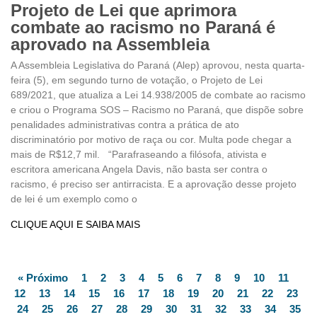
Projeto de Lei que aprimora
combate ao racismo no Paraná é
aprovado na Assembleia
A Assembleia Legislativa do Paraná (Alep) aprovou, nesta quarta-
feira (5), em segundo turno de votação, o Projeto de Lei
689/2021, que atualiza a Lei 14.938/2005 de combate ao racismo
e criou o Programa SOS – Racismo no Paraná, que dispõe sobre
penalidades administrativas contra a prática de ato
discriminatório por motivo de raça ou cor. Multa pode chegar a
mais de R$12,7 mil. “Parafraseando a filósofa, ativista e
escritora americana Angela Davis, não basta ser contra o
racismo, é preciso ser antirracista. E a aprovação desse projeto
de lei é um exemplo como o
CLIQUE AQUI E SAIBA MAIS
« Próximo
1
2
3
4
5
6
7
8
9
10
11
12
13
14
15
16
17
18
19
20
21
22
23
24
25
26
27
28
29
30
31
32
33
34
35