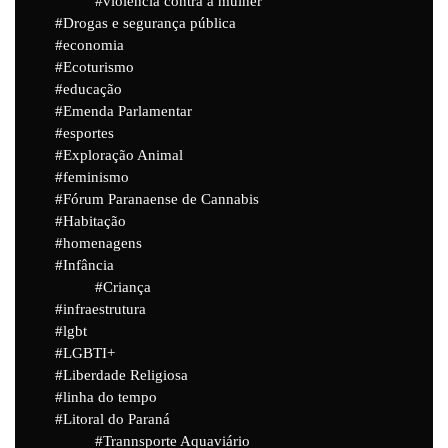
violência contra a mulher
Drogas e segurança pública
economia
Ecoturismo
educação
Emenda Parlamentar
esportes
Exploração Animal
feminismo
Fórum Paranaense de Cannabis
Habitação
homenagens
Infância
Criança
infraestrutura
lgbt
LGBTI+
Liberdade Religiosa
linha do tempo
Litoral do Paraná
Trannsporte Aquaviário