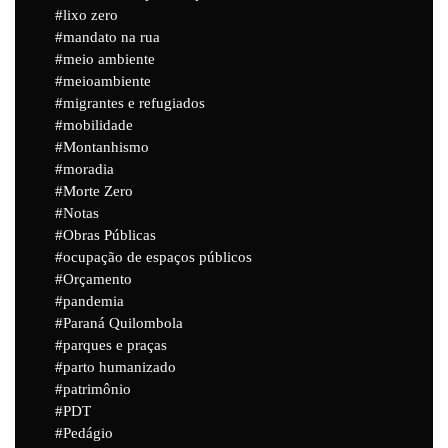
lixo zero
mandato na rua
meio ambiente
meioambiente
migrantes e refugiados
mobilidade
Montanhismo
moradia
Morte Zero
Notas
Obras Públicas
ocupação de espaços públicos
Orçamento
pandemia
Paraná Quilombola
parques e praças
parto humanizado
patrimônio
PDT
Pedágio