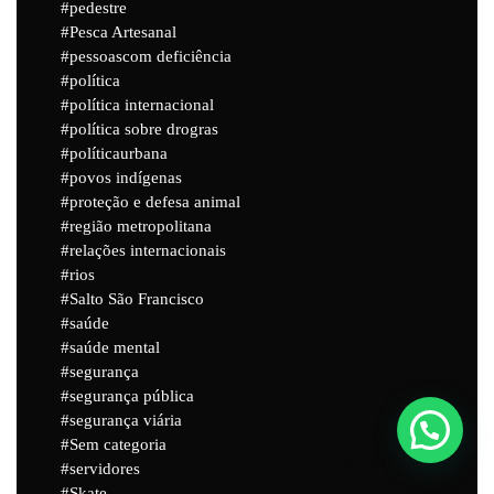
pedestre
Pesca Artesanal
pessoascom deficiência
política
política internacional
política sobre drogras
políticaurbana
povos indígenas
proteção e defesa animal
região metropolitana
relações internacionais
rios
Salto São Francisco
saúde
saúde mental
segurança
segurança pública
segurança viária
Sem categoria
Powered by
Joinchat
servidores
Skate