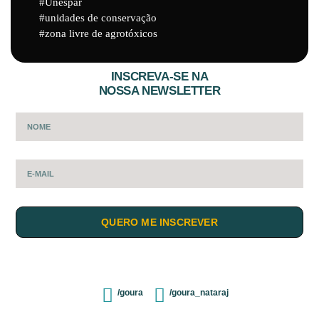
Unespar
unidades de conservação
zona livre de agrotóxicos
INSCREVA-SE NA
NOSSA NEWSLETTER
QUERO ME INSCREVER
/goura
/goura_nataraj