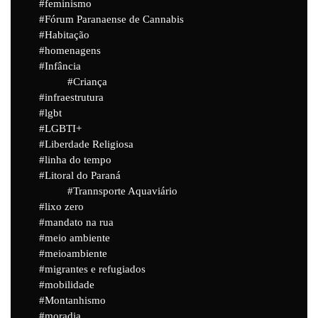
feminismo
Fórum Paranaense de Cannabis
Habitação
homenagens
Infância
Criança
infraestrutura
lgbt
LGBTI+
Liberdade Religiosa
linha do tempo
Litoral do Paraná
Trannsporte Aquaviário
lixo zero
mandato na rua
meio ambiente
meioambiente
migrantes e refugiados
mobilidade
Montanhismo
moradia