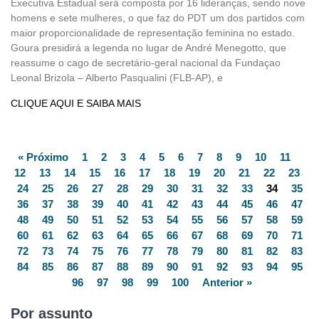
Executiva Estadual será composta por 16 lideranças, sendo nove
homens e sete mulheres, o que faz do PDT um dos partidos com
maior proporcionalidade de representação feminina no estado.
Goura presidirá a legenda no lugar de André Menegotto, que
reassume o cago de secretário-geral nacional da Fundaçao
Leonal Brizola – Alberto Pasqualini (FLB-AP), e
CLIQUE AQUI E SAIBA MAIS
« Próximo
1
2
3
4
5
6
7
8
9
10
11
12
13
14
15
16
17
18
19
20
21
22
23
24
25
26
27
28
29
30
31
32
33
34
35
36
37
38
39
40
41
42
43
44
45
46
47
48
49
50
51
52
53
54
55
56
57
58
59
60
61
62
63
64
65
66
67
68
69
70
71
72
73
74
75
76
77
78
79
80
81
82
83
84
85
86
87
88
89
90
91
92
93
94
95
96
97
98
99
100
Anterior »
Por assunto