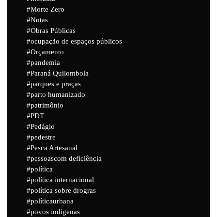
Morte Zero
Notas
Obras Públicas
ocupação de espaços públicos
Orçamento
pandemia
Paraná Quilombola
parques e praças
parto humanizado
patrimônio
PDT
Pedágio
pedestre
Pesca Artesanal
pessoascom deficiência
política
política internacional
política sobre drogras
políticaurbana
povos indígenas