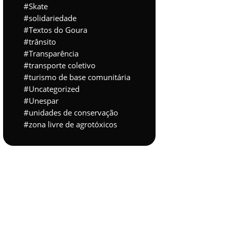
Skate
solidariedade
Textos do Goura
trânsito
Transparência
transporte coletivo
turismo de base comunitária
Uncategorized
Unespar
unidades de conservação
zona livre de agrotóxicos