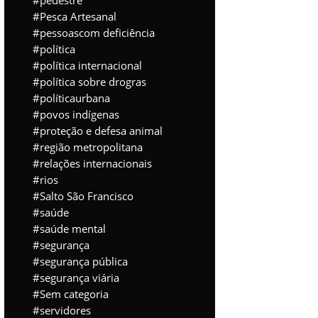
pedestre
Pesca Artesanal
pessoascom deficiência
política
política internacional
política sobre drogras
políticaurbana
povos indígenas
proteção e defesa animal
região metropolitana
relações internacionais
rios
Salto São Francisco
saúde
saúde mental
segurança
segurança pública
segurança viária
Sem categoria
servidores