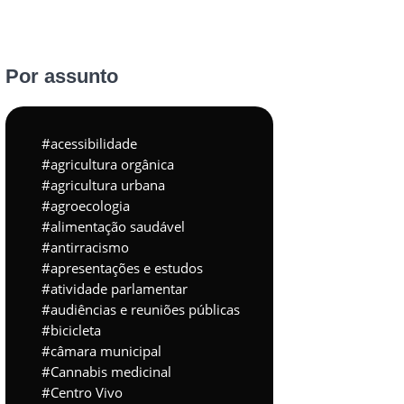
Por assunto
acessibilidade
agricultura orgânica
agricultura urbana
agroecologia
alimentação saudável
antirracismo
apresentações e estudos
atividade parlamentar
audiências e reuniões públicas
bicicleta
câmara municipal
Cannabis medicinal
Centro Vivo