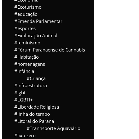
Ecoturismo
educação
Emenda Parlamentar
esportes
Exploração Animal
feminismo
Fórum Paranaense de Cannabis
Habitação
homenagens
Infância
Criança
infraestrutura
lgbt
LGBTI+
Liberdade Religiosa
linha do tempo
Litoral do Paraná
Trannsporte Aquaviário
lixo zero