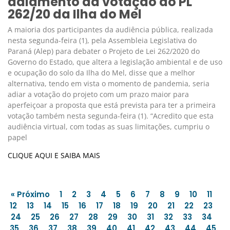
adiamento da votação do PL
262/20 da Ilha do Mel
A maioria dos participantes da audiência pública, realizada
nesta segunda-feira (1), pela Assembleia Legislativa do
Paraná (Alep) para debater o Projeto de Lei 262/2020 do
Governo do Estado, que altera a legislação ambiental e de uso
e ocupação do solo da Ilha do Mel, disse que a melhor
alternativa, tendo em vista o momento de pandemia, seria
adiar a votação do projeto com um prazo maior para
aperfeiçoar a proposta que está prevista para ter a primeira
votação também nesta segunda-feira (1). “Acredito que esta
audiência virtual, com todas as suas limitações, cumpriu o
papel
CLIQUE AQUI E SAIBA MAIS
« Próximo
1
2
3
4
5
6
7
8
9
10
11
12
13
14
15
16
17
18
19
20
21
22
23
24
25
26
27
28
29
30
31
32
33
34
35
36
37
38
39
40
41
42
43
44
45