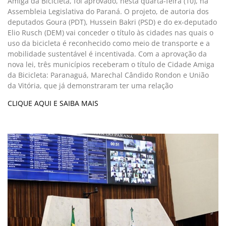
Amiga da Bicicleta, foi aprovado, nesta quarta-feira (10), na
Assembleia Legislativa do Paraná. O projeto, de autoria dos
deputados Goura (PDT), Hussein Bakri (PSD) e do ex-deputado
Elio Rusch (DEM) vai conceder o título às cidades nas quais o
uso da bicicleta é reconhecido como meio de transporte e a
mobilidade sustentável é incentivada. Com a aprovação da
nova lei, três municípios receberam o título de Cidade Amiga
da Bicicleta: Paranaguá, Marechal Cândido Rondon e União
da Vitória, que já demonstraram ter uma relação
CLIQUE AQUI E SAIBA MAIS