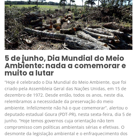
5 de junho, Dia Mundial do Meio
Ambiente: nada a comemorar e
muito a lutar
“Hoje é celebrado o Dia Mundial do Meio Ambiente, que foi
criado pela Assembleia Geral das Nações Unidas, em 15 de
dezembro de 1972. Desde então, todos os anos, neste dia,
relembramos a necessidade da preservação do meio
ambiente. Infelizmente não há o que comemorar”, alertou o
deputado estadual Goura (PDT-PR), nesta sexta-feira, dia 5 de
junho. “Hoje temos governos cuja orientação não tem
compromisso com políticas ambientais sérias e efetivas. O
desmonte da legislação ambiental e o enfraquecimento dos