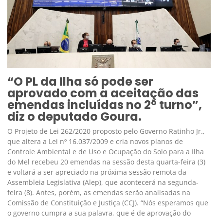
“O PL da Ilha só pode ser
aprovado com a aceitação das
emendas incluídas no 2º turno”,
diz o deputado Goura.
O Projeto de Lei 262/2020 proposto pelo Governo Ratinho Jr.,
que altera a Lei nº 16.037/2009 e cria novos planos de
Controle Ambiental e de Uso e Ocupação do Solo para a Ilha
do Mel recebeu 20 emendas na sessão desta quarta-feira (3)
e voltará a ser apreciado na próxima sessão remota da
Assembleia Legislativa (Alep), que acontecerá na segunda-
feira (8). Antes, porém, as emendas serão analisadas na
Comissão de Constituição e Justiça (CCJ). “Nós esperamos que
o governo cumpra a sua palavra, que é de aprovação do