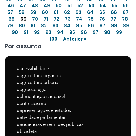
46
47
48
49
50
51
52
53
54
55
56
57
58
59
60
61
62
63
64
65
66
67
68
69
70
71
72
73
74
75
76
77
78
79
80
81
82
83
84
85
86
87
88
89
90
91
92
93
94
95
96
97
98
99
100
Anterior »
Por assunto
acessibilidade
agricultura orgânica
agricultura urbana
agroecologia
alimentação saudável
antirracismo
apresentações e estudos
atividade parlamentar
audiências e reuniões públicas
bicicleta