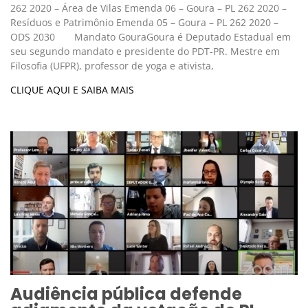
262 2020 – Área de Vilas Emenda 06 – Goura – PL 262 2020 –
Resíduos e Patrimônio Emenda 05 – Goura – PL 262 2020 –
ODS 2030 Mandato GouraGoura é Deputado Estadual em
seu segundo mandato e presidente do PDT-PR. Mestre em
Filosofia (UFPR), professor de yoga e ativista,
CLIQUE AQUI E SAIBA MAIS
Audiência pública defende