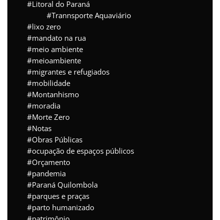
Litoral do Paraná
Trannsporte Aquaviário
lixo zero
mandato na rua
meio ambiente
meioambiente
migrantes e refugiados
mobilidade
Montanhismo
moradia
Morte Zero
Notas
Obras Públicas
ocupação de espaços públicos
Orçamento
pandemia
Paraná Quilombola
parques e praças
parto humanizado
patrimônio