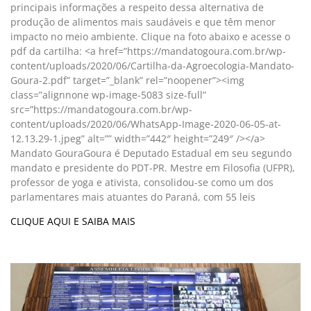
principais informações a respeito dessa alternativa de
produção de alimentos mais saudáveis e que têm menor
impacto no meio ambiente. Clique na foto abaixo e acesse o
pdf da cartilha: <a href=”https://mandatogoura.com.br/wp-
content/uploads/2020/06/Cartilha-da-Agroecologia-Mandato-
Goura-2.pdf” target=”_blank” rel=”noopener”><img
class=”alignnone wp-image-5083 size-full”
src=”https://mandatogoura.com.br/wp-
content/uploads/2020/06/WhatsApp-Image-2020-06-05-at-
12.13.29-1.jpeg” alt=”” width=”442″ height=”249″ /></a>
Mandato GouraGoura é Deputado Estadual em seu segundo
mandato e presidente do PDT-PR. Mestre em Filosofia (UFPR),
professor de yoga e ativista, consolidou-se como um dos
parlamentares mais atuantes do Paraná, com 55 leis
CLIQUE AQUI E SAIBA MAIS