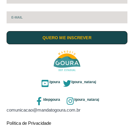
QUERO ME INSCREVER
/goura
/goura_nataraj
/depgoura
/goura_nataraj
comunicacao@mandatogoura.com.br
Política de Privacidade