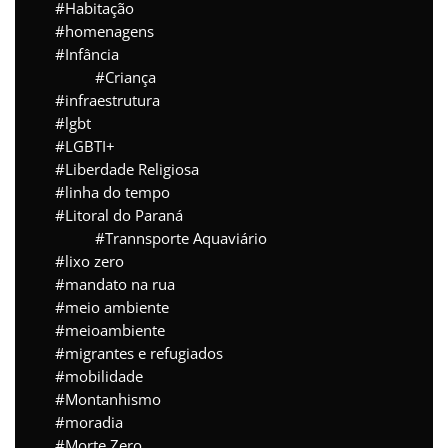
Habitação
homenagens
Infância
Criança
infraestrutura
lgbt
LGBTI+
Liberdade Religiosa
linha do tempo
Litoral do Paraná
Trannsporte Aquaviário
lixo zero
mandato na rua
meio ambiente
meioambiente
migrantes e refugiados
mobilidade
Montanhismo
moradia
Morte Zero