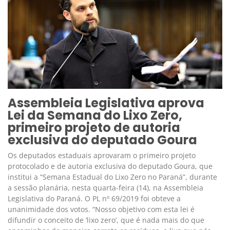
Assembleia Legislativa aprova
Lei da Semana do Lixo Zero,
primeiro projeto de autoria
exclusiva do deputado Goura
Os deputados estaduais aprovaram o primeiro projeto
protocolado e de autoria exclusiva do deputado Goura, que
institui a “Semana Estadual do Lixo Zero no Paraná”, durante
a sessão planária, nesta quarta-feira (14), na Assembleia
Legislativa do Paraná. O PL nº 69/2019 foi obteve a
unanimidade dos votos. “Nosso objetivo com esta lei é
difundir o conceito de ‘lixo zero’, que é nada mais do que