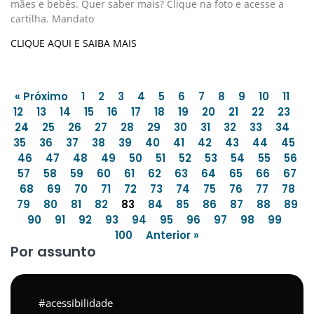
mães e bebês. Quer saber mais? Clique na foto e acesse a
cartilha. Mandato
CLIQUE AQUI E SAIBA MAIS
« Próximo
1
2
3
4
5
6
7
8
9
10
11
12
13
14
15
16
17
18
19
20
21
22
23
24
25
26
27
28
29
30
31
32
33
34
35
36
37
38
39
40
41
42
43
44
45
46
47
48
49
50
51
52
53
54
55
56
57
58
59
60
61
62
63
64
65
66
67
68
69
70
71
72
73
74
75
76
77
78
79
80
81
82
83
84
85
86
87
88
89
90
91
92
93
94
95
96
97
98
99
100
Anterior »
Por assunto
acessibilidade