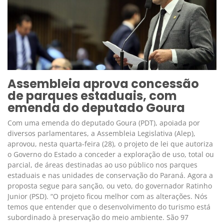
Assembleia aprova concessão
de parques estaduais, com
emenda do deputado Goura
Com uma emenda do deputado Goura (PDT), apoiada por
diversos parlamentares, a Assembleia Legislativa (Alep),
aprovou, nesta quarta-feira (28), o projeto de lei que autoriza
o Governo do Estado a conceder a exploração de uso, total ou
parcial, de áreas destinadas ao uso público nos parques
estaduais e nas unidades de conservação do Paraná. Agora a
proposta segue para sanção, ou veto, do governador Ratinho
Junior (PSD). “O projeto ficou melhor com as alterações. Nós
temos que entender que o desenvolvimento do turismo está
subordinado à preservação do meio ambiente. São 97