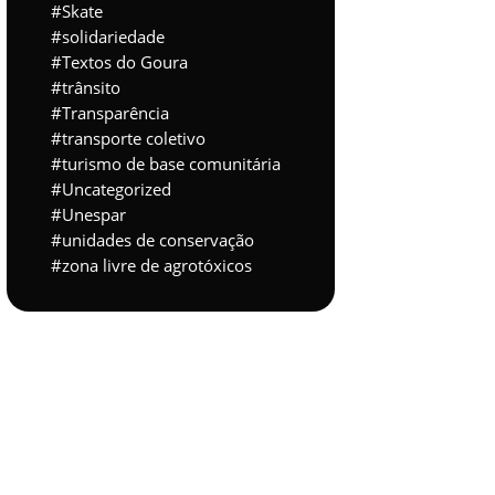
Skate
solidariedade
Textos do Goura
trânsito
Transparência
transporte coletivo
turismo de base comunitária
Uncategorized
Unespar
unidades de conservação
zona livre de agrotóxicos