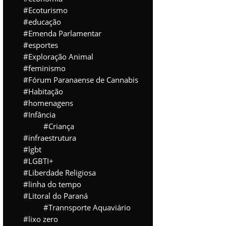
Ecoturismo
educação
Emenda Parlamentar
esportes
Exploração Animal
feminismo
Fórum Paranaense de Cannabis
Habitação
homenagens
Infância
Criança
infraestrutura
lgbt
LGBTI+
Liberdade Religiosa
linha do tempo
Litoral do Paraná
Trannsporte Aquaviário
lixo zero