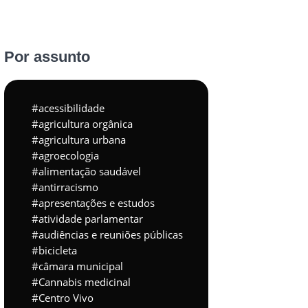
Por assunto
acessibilidade
agricultura orgânica
agricultura urbana
agroecologia
alimentação saudável
antirracismo
apresentações e estudos
atividade parlamentar
audiências e reuniões públicas
bicicleta
câmara municipal
Cannabis medicinal
Centro Vivo