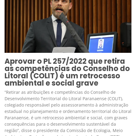
Aprovar o PL 257/2022 que retira
as competências do Conselho do
Litoral (COLIT) é um retrocesso
ambiental e social grave
“Retirar as atribuições e competências do Conselho de
Desenvolvimento Territorial do Litoral Paranaense (COLIT),
colegiado responsável pelo assessoramento à administração
estadual no planejamento e ordenamento territorial do Litoral
Paranaense, é um retrocesso ambiental e social, com graves
consequências para o desenvolvimento sustentável da
região”, disse o presidente da Comissão de Ecologia, Meio