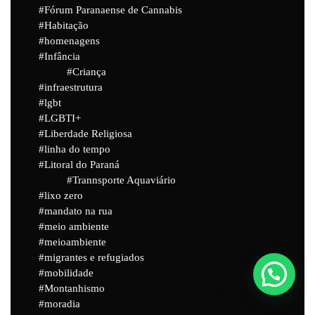
Fórum Paranaense de Cannabis
Habitação
homenagens
Infância
Criança
infraestrutura
lgbt
LGBTI+
Liberdade Religiosa
linha do tempo
Litoral do Paraná
Trannsporte Aquaviário
lixo zero
mandato na rua
meio ambiente
meioambiente
migrantes e refugiados
mobilidade
Montanhismo
Powered by
Joinchat
moradia