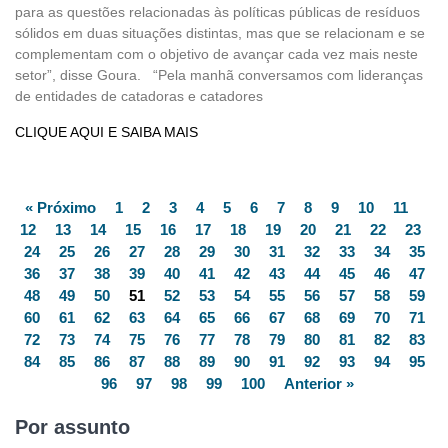
para as questões relacionadas às políticas públicas de resíduos
sólidos em duas situações distintas, mas que se relacionam e se
complementam com o objetivo de avançar cada vez mais neste
setor”, disse Goura. “Pela manhã conversamos com lideranças
de entidades de catadoras e catadores
CLIQUE AQUI E SAIBA MAIS
« Próximo
1
2
3
4
5
6
7
8
9
10
11
12
13
14
15
16
17
18
19
20
21
22
23
24
25
26
27
28
29
30
31
32
33
34
35
36
37
38
39
40
41
42
43
44
45
46
47
48
49
50
51
52
53
54
55
56
57
58
59
60
61
62
63
64
65
66
67
68
69
70
71
72
73
74
75
76
77
78
79
80
81
82
83
84
85
86
87
88
89
90
91
92
93
94
95
96
97
98
99
100
Anterior »
Por assunto