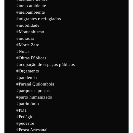
meio ambiente
meioambiente
migrantes e refugiados
mobilidade
Montanhismo
moradia
Morte Zero
Notas
Obras Públicas
ocupação de espaços públicos
Orçamento
pandemia
Paraná Quilombola
parques e praças
parto humanizado
patrimônio
PDT
Pedágio
pedestre
Pesca Artesanal