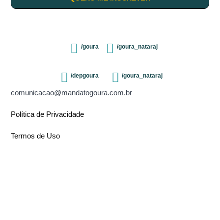
/goura
/goura_nataraj
/depgoura
/goura_nataraj
comunicacao@mandatogoura.com.br
Política de Privacidade
Termos de Uso