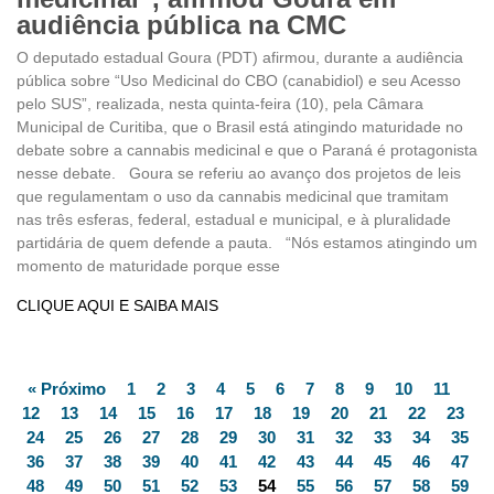
audiência pública na CMC
O deputado estadual Goura (PDT) afirmou, durante a audiência
pública sobre “Uso Medicinal do CBO (canabidiol) e seu Acesso
pelo SUS”, realizada, nesta quinta-feira (10), pela Câmara
Municipal de Curitiba, que o Brasil está atingindo maturidade no
debate sobre a cannabis medicinal e que o Paraná é protagonista
nesse debate. Goura se referiu ao avanço dos projetos de leis
que regulamentam o uso da cannabis medicinal que tramitam
nas três esferas, federal, estadual e municipal, e à pluralidade
partidária de quem defende a pauta. “Nós estamos atingindo um
momento de maturidade porque esse
CLIQUE AQUI E SAIBA MAIS
« Próximo
1
2
3
4
5
6
7
8
9
10
11
12
13
14
15
16
17
18
19
20
21
22
23
24
25
26
27
28
29
30
31
32
33
34
35
36
37
38
39
40
41
42
43
44
45
46
47
48
49
50
51
52
53
54
55
56
57
58
59