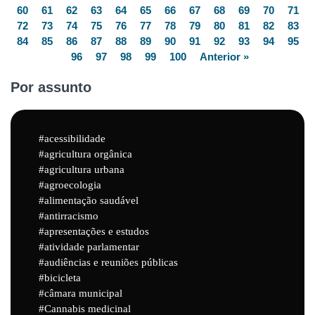
60
61
62
63
64
65
66
67
68
69
70
71
72
73
74
75
76
77
78
79
80
81
82
83
84
85
86
87
88
89
90
91
92
93
94
95
96
97
98
99
100
Anterior »
Por assunto
acessibilidade
agricultura orgânica
agricultura urbana
agroecologia
alimentação saudável
antirracismo
apresentações e estudos
atividade parlamentar
audiências e reuniões públicas
bicicleta
câmara municipal
Cannabis medicinal