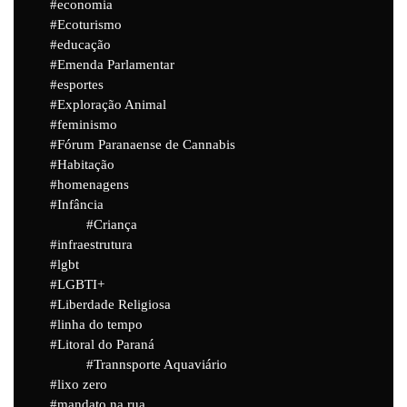
economia
Ecoturismo
educação
Emenda Parlamentar
esportes
Exploração Animal
feminismo
Fórum Paranaense de Cannabis
Habitação
homenagens
Infância
Criança
infraestrutura
lgbt
LGBTI+
Liberdade Religiosa
linha do tempo
Litoral do Paraná
Trannsporte Aquaviário
lixo zero
mandato na rua