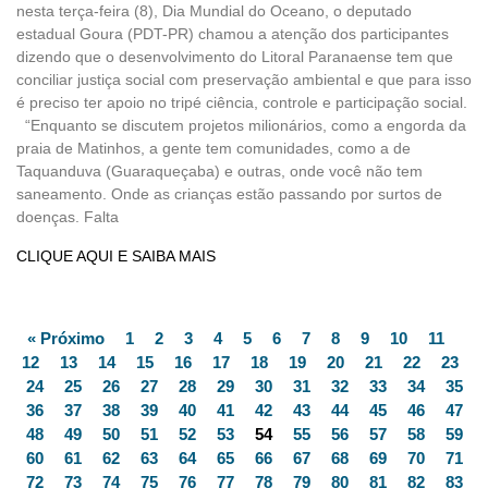
nesta terça-feira (8), Dia Mundial do Oceano, o deputado
estadual Goura (PDT-PR) chamou a atenção dos participantes
dizendo que o desenvolvimento do Litoral Paranaense tem que
conciliar justiça social com preservação ambiental e que para isso
é preciso ter apoio no tripé ciência, controle e participação social.
“Enquanto se discutem projetos milionários, como a engorda da
praia de Matinhos, a gente tem comunidades, como a de
Taquanduva (Guaraqueçaba) e outras, onde você não tem
saneamento. Onde as crianças estão passando por surtos de
doenças. Falta
CLIQUE AQUI E SAIBA MAIS
« Próximo
1
2
3
4
5
6
7
8
9
10
11
12
13
14
15
16
17
18
19
20
21
22
23
24
25
26
27
28
29
30
31
32
33
34
35
36
37
38
39
40
41
42
43
44
45
46
47
48
49
50
51
52
53
54
55
56
57
58
59
60
61
62
63
64
65
66
67
68
69
70
71
72
73
74
75
76
77
78
79
80
81
82
83