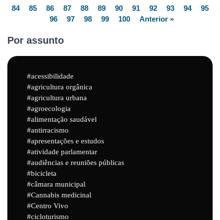
84
85
86
87
88
89
90
91
92
93
94
95
96
97
98
99
100
Anterior »
Por assunto
acessibilidade
agricultura orgânica
agricultura urbana
agroecologia
alimentação saudável
antirracismo
apresentações e estudos
atividade parlamentar
audiências e reuniões públicas
bicicleta
câmara municipal
Cannabis medicinal
Centro Vivo
cicloturismo