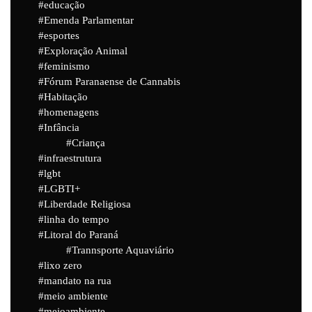
educação
Emenda Parlamentar
esportes
Exploração Animal
feminismo
Fórum Paranaense de Cannabis
Habitação
homenagens
Infância
Criança
infraestrutura
lgbt
LGBTI+
Liberdade Religiosa
linha do tempo
Litoral do Paraná
Trannsporte Aquaviário
lixo zero
mandato na rua
meio ambiente
meioambiente