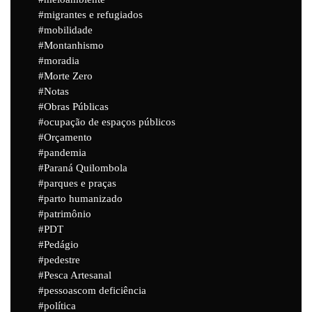
migrantes e refugiados
mobilidade
Montanhismo
moradia
Morte Zero
Notas
Obras Públicas
ocupação de espaços públicos
Orçamento
pandemia
Paraná Quilombola
parques e praças
parto humanizado
patrimônio
PDT
Pedágio
pedestre
Pesca Artesanal
pessoascom deficiência
política