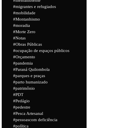
meioambiente
migrantes e refugiados
mobilidade
Montanhismo
moradia
Morte Zero
Notas
Obras Públicas
ocupação de espaços públicos
Orçamento
pandemia
Paraná Quilombola
parques e praças
parto humanizado
patrimônio
PDT
Pedágio
pedestre
Pesca Artesanal
pessoascom deficiência
política