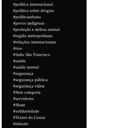
política internacional
política sobre drogras
políticaurbana
povos indígenas
proteção e defesa animal
região metropolitana
relações internacionais
rios
Salto São Francisco
saúde
saúde mental
segurança
segurança pública
segurança viária
Sem categoria
servidores
Skate
solidariedade
Textos do Goura
trânsito