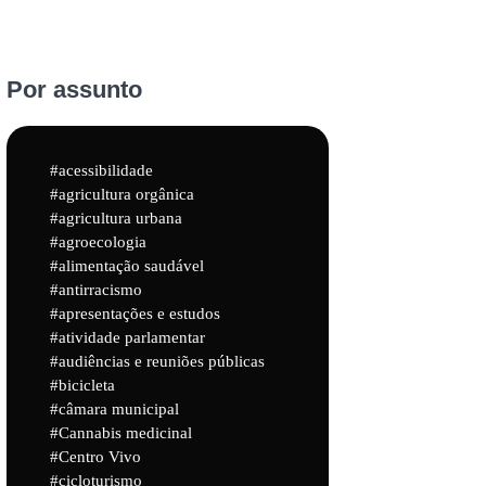
Por assunto
acessibilidade
agricultura orgânica
agricultura urbana
agroecologia
alimentação saudável
antirracismo
apresentações e estudos
atividade parlamentar
audiências e reuniões públicas
bicicleta
câmara municipal
Cannabis medicinal
Centro Vivo
cicloturismo