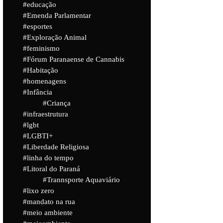
educação
Emenda Parlamentar
esportes
Exploração Animal
feminismo
Fórum Paranaense de Cannabis
Habitação
homenagens
Infância
Criança
infraestrutura
lgbt
LGBTI+
Liberdade Religiosa
linha do tempo
Litoral do Paraná
Trannsporte Aquaviário
lixo zero
mandato na rua
meio ambiente